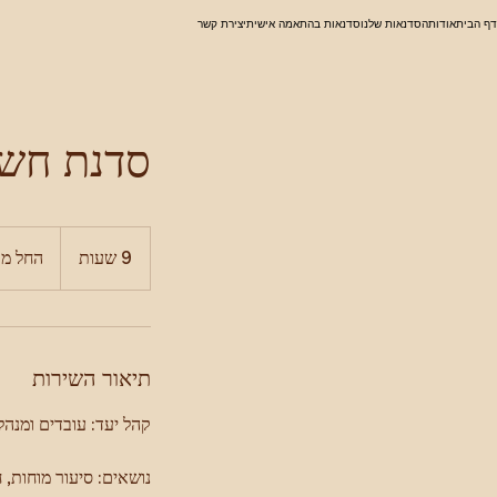
דף הבית
אודות
הסדנאות שלנו
סדנאות בהתאמה אישית
יצירת קשר
סדנת חשי
החל
מ-5000
9 שעות
9
החל מ-5000 ש"
ש"ח
ש
ע
ו
ת
תיאור השירות